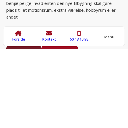
behjælpelige, hvad enten den nye tilbygning skal gøre
plads til et motionsrum, ekstra værelse, hobbyrum eller
andet.
Med adskillige tilbygninger bag os, har vi værdifuld
erfaring som kommer dig til gode.
Menu
Forside
Kontakt
60 48 10 98
Kontakt os
60 48 10 98