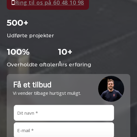
Ring til os på 60 48 10 98
500
+
Udførte projekter
100
%
10
+
Overholdte aftaler
Års erfaring
Få et tilbud
Vi vender tilbage hurtigst muligt.