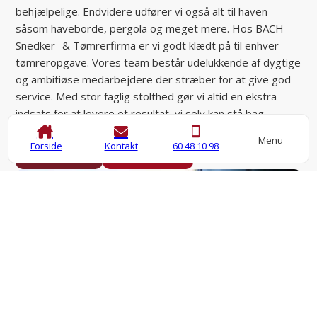
behjælpelige. Endvidere udfører vi også alt til haven
såsom haveborde, pergola og meget mere. Hos BACH
Snedker- & Tømrerfirma er vi godt klædt på til enhver
tømreropgave. Vores team består udelukkende af dygtige
og ambitiøse medarbejdere der stræber for at give god
service. Med stor faglig stolthed gør vi altid en ekstra
indsats for at levere et resultat, vi selv kan stå bag.
Menu
Forside
Kontakt
60 48 10 98
Kontakt os
60 48 10 98