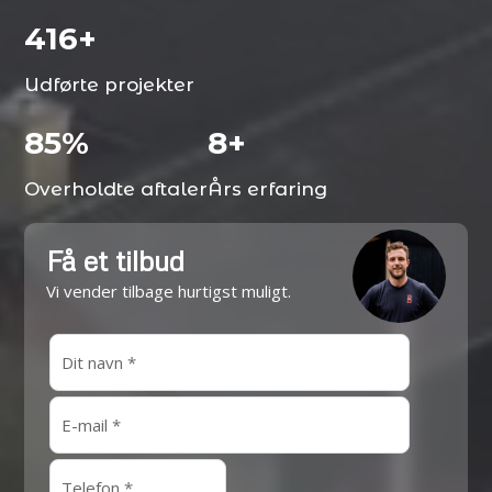
500
+
Udførte projekter
100
%
10
+
Overholdte aftaler
Års erfaring
Få et tilbud
Vi vender tilbage hurtigst muligt.