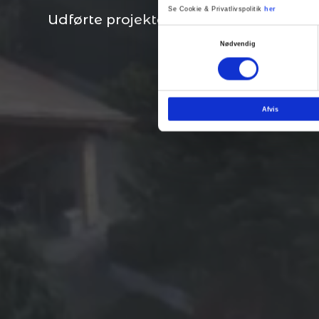
Se Cookie & Privatlivspolitik
her
Udførte projekter
Overholdte aftaler
Å
Samtykkevalg
Nødvendig
Afvis