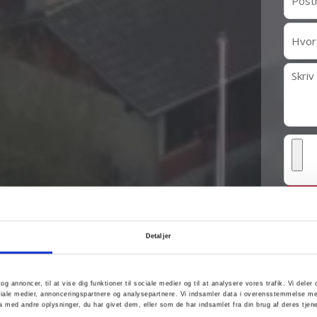
Fjer
Detaljer
+
10
 og annoncer, til at vise dig funktioner til sociale medier og til at analysere vores trafik. Vi del
iale medier, annonceringspartnere og analysepartnere. Vi indsamler data i overensstemmelse 
 med andre oplysninger, du har givet dem, eller som de har indsamlet fra din brug af deres tjene