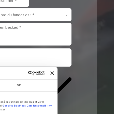
n
Om
er også oplysninger om din brug af vores
med
Googles Business Data Responsibility
ster.