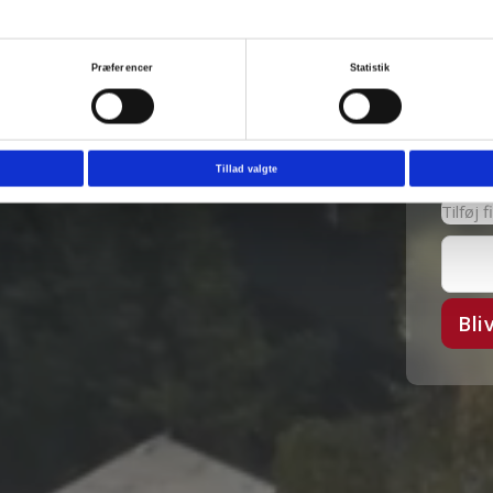
rs erfaring
Præferencer
Statistik
Tillad valgte
Tilføj 
Bli