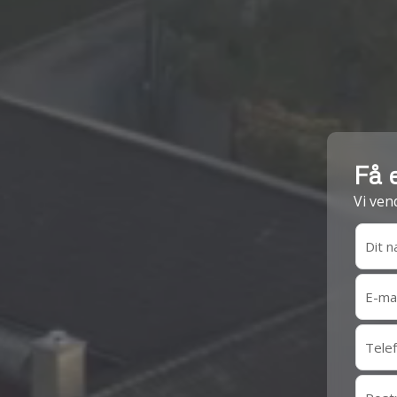
Få e
Vi ven