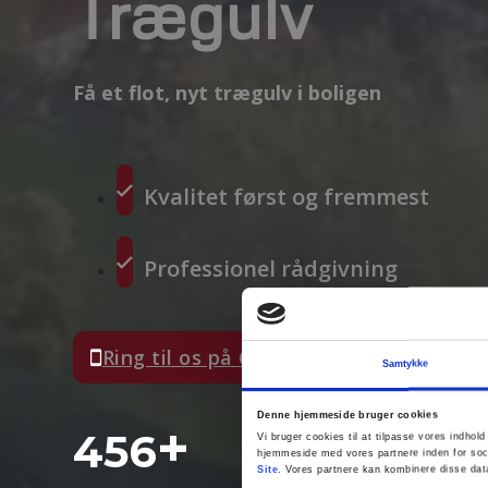
Trægulv
Få et flot, nyt trægulv i boligen
Kvalitet først og fremmest
Professionel rådgivning
Ring til os på 60 48 10 98
Samtykke
Denne hjemmeside bruger cookies
+
%
500
100
Vi bruger cookies til at tilpasse vores indhold
hjemmeside med vores partnere inden for soc
Site
. Vores partnere kan kombinere disse data